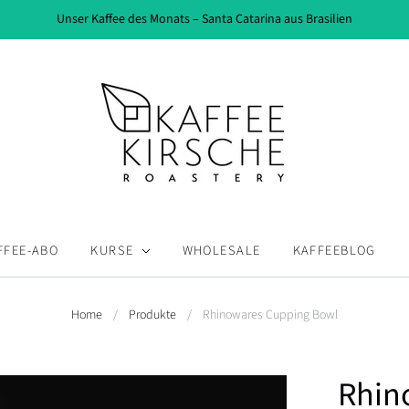
Unser Kaffee des Monats – Santa Catarina aus Brasilien
FFEE-ABO
KURSE
WHOLESALE
KAFFEEBLOG
Home
/
Produkte
/
Rhinowares Cupping Bowl
Rhin