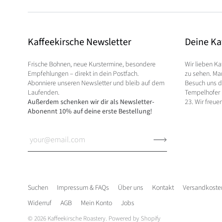
Kaffeekirsche Newsletter
Deine Ka
Frische Bohnen, neue Kurstermine, besondere
Wir lieben Ka
Empfehlungen – direkt in dein Postfach.
zu sehen. Man
Abonniere unseren Newsletter und bleib auf dem
Besuch uns do
Laufenden.
Tempelhofer 
Außerdem schenken wir dir als Newsletter-
23. Wir freue
Abonennt 10% auf deine erste Bestellung!
Suchen
Impressum & FAQs
Über uns
Kontakt
Versandkosten
Widerruf
AGB
Mein Konto
Jobs
© 2026
Kaffeekirsche Roastery
. Powered by Shopify