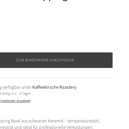
ZUM WARENKORB HINZUFÜGEN
 verfügbar unter
Kaffeekirsche Roastery
fertig in 2 - 4 Tagen
rmationen anzeigen
ping Bowl aus schwarzer Keramik – temperaturstabil,
eutral und ideal für professionelle Verkostungen.