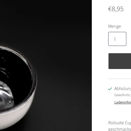
€8,95
Menge
Abholung
Gewöhnlich 
Ladeninfo
Robuste Cup
geschmacksn