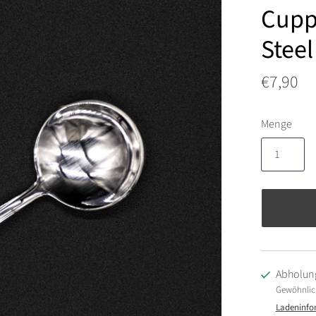
Cuppi
Steel
€7,90
Menge
Abholung
Gewöhnlich 
Ladeninfo