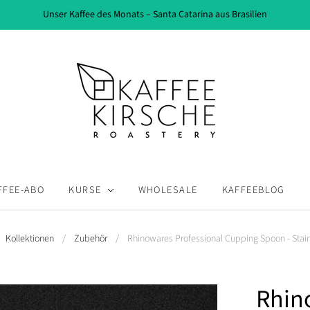
Unser Kaffee des Monats – Santa Catarina aus Brasilien
FFEE-ABO
KURSE
WHOLESALE
KAFFEEBLOG
Kollektionen
/
Zubehör
/
Rhinowares Professional Cupping Spoon - Stain
Rhin