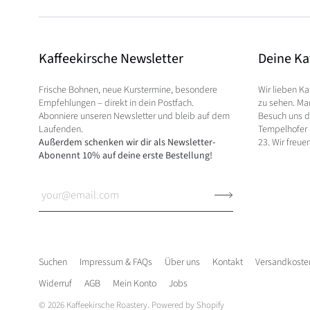
Kaffeekirsche Newsletter
Deine Ka
Frische Bohnen, neue Kurstermine, besondere
Wir lieben Ka
Empfehlungen – direkt in dein Postfach.
zu sehen. Man
Abonniere unseren Newsletter und bleib auf dem
Besuch uns do
Laufenden.
Tempelhofer 
Außerdem schenken wir dir als Newsletter-
23. Wir freue
Abonennt 10% auf deine erste Bestellung!
Suchen
Impressum & FAQs
Über uns
Kontakt
Versandkosten
Widerruf
AGB
Mein Konto
Jobs
© 2026
Kaffeekirsche Roastery
. Powered by Shopify