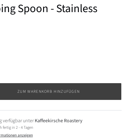
ng Spoon - Stainless
ZUM WARENKORB HINZUFÜGEN
 verfügbar unter
Kaffeekirsche Roastery
fertig in 2 - 4 Tagen
rmationen anzeigen