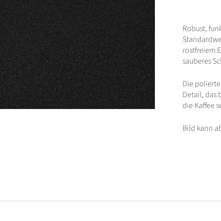
Robust, fun
Standardwer
rostfreiem 
sauberes Sc
Die polierte
Detail, das 
die Kaffee s
Bild kann a